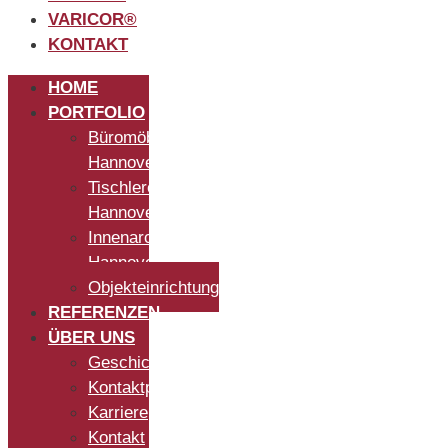
VARICOR®
KONTAKT
HOME
PORTFOLIO
Büromöbel
Hannover
Tischlerei
Hannover
Innenarchitekt
Hannover
Objekteinrichtung
REFERENZEN
ÜBER UNS
Geschichte
Kontaktpersonen
Karriere
Kontakt