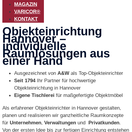
MAGAZIN
VARICOR®
KONTAKT
Objekteinrichtung
Hannover –
individuelle
Raumlösungen aus
einer Hand
Ausgezeichnet von
A&W
als Top-Objekteinrichter
Seit 1794
Ihr Partner für hochwertige
Objekteinrichtung in Hannover
Eigene Tischlerei
für maßgefertigte Objektmöbel
Als erfahrener Objekteinrichter in Hannover gestalten,
planen und realisieren wir ganzheitliche Raumkonzepte
für
Unternehmen
,
Verwaltungen
und
Privatkunden
.
Von der ersten Idee bis zur fertigen Einrichtung entstehen