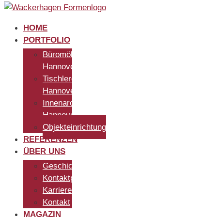
HOME
PORTFOLIO
Büromöbel
Hannover
Tischlerei
Hannover
Innenarchitekt
Hannover
Objekteinrichtung
REFERENZEN
ÜBER UNS
Geschichte
Kontaktpersonen
Karriere
Kontakt
MAGAZIN