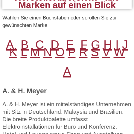
Marken auf einen Blick
Wählen Sie einen Buchstaben oder scrollen Sie zur
gewünschten Marke
A
B
C
D
E
F
G
H
I
J
K
L
M
N
O
P
R
S
V
W
A
A. & H. Meyer
A. & H. Meyer ist ein mittelständiges Unternehmen
mit Sitz in Deutschland, Malaysia und Brasilien.
Die breite Produktpalette umfasst
Elektroinstallationen für Büro und Konferenz,