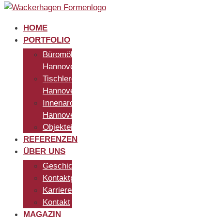
HOME
PORTFOLIO
Büromöbel
Hannover
Tischlerei
Hannover
Innenarchitekt
Hannover
Objekteinrichtung
REFERENZEN
ÜBER UNS
Geschichte
Kontaktpersonen
Karriere
Kontakt
MAGAZIN