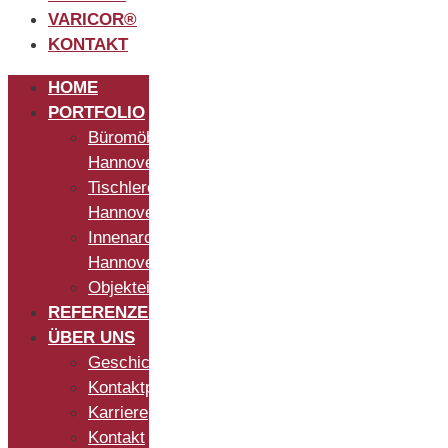
VARICOR®
KONTAKT
HOME
PORTFOLIO
Büromöbel
Hannover
Tischlerei
Hannover
Innenarchitekt
Hannover
Objekteinrichtung
REFERENZEN
ÜBER UNS
Geschichte
Kontaktpersonen
Karriere
Kontakt