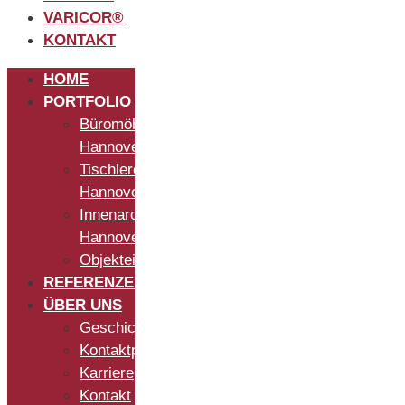
VARICOR®
KONTAKT
HOME
PORTFOLIO
Büromöbel
Hannover
Tischlerei
Hannover
Innenarchitekt
Hannover
Objekteinrichtung
REFERENZEN
ÜBER UNS
Geschichte
Kontaktpersonen
Karriere
Kontakt