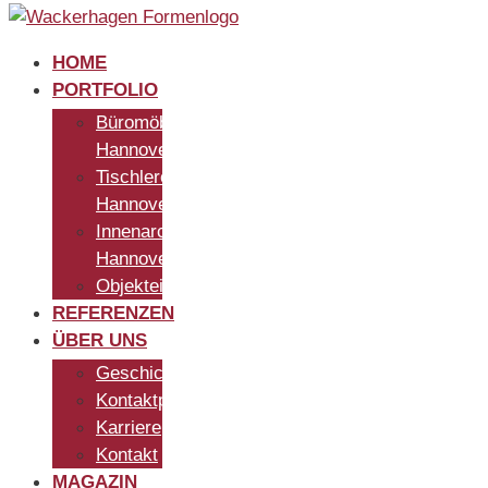
HOME
PORTFOLIO
Büromöbel
Hannover
Tischlerei
Hannover
Innenarchitekt
Hannover
Objekteinrichtung
REFERENZEN
ÜBER UNS
Geschichte
Kontaktpersonen
Karriere
Kontakt
MAGAZIN